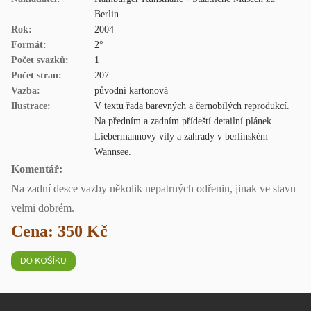
Berlin
Rok:
2004
Formát:
2°
Počet svazků:
1
Počet stran:
207
Vazba:
původní kartonová
Ilustrace:
V textu řada barevných a černobílých reprodukcí.
Na předním a zadním přídeští detailní plánek
Liebermannovy vily a zahrady v berlínském
Wannsee.
Komentář:
Na zadní desce vazby několik nepatrných odřenin, jinak ve stavu
velmi dobrém.
Cena: 350 Kč