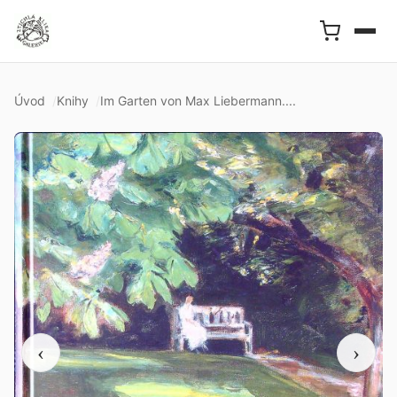
Úvod
Knihy
Im Garten von Max Liebermann....
‹
›