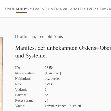
ÚVOD
KNIHY
VÝTVARNÉ UMĚNÍ
NAKLADATELSTVÍ
VÝSTAVY
A
[Hoffmann, Leopold Alois]
Manifest der unbekannten Ordens=Ober
und Systeme.
ID:
26454
Místo vydání:
[Hannover]
Nakladatel:
bez uvedení
Rok:
1793
Vydání:
1.
Formát:
8°
Počet stran:
24
Vazba:
kožená z konce 19. století