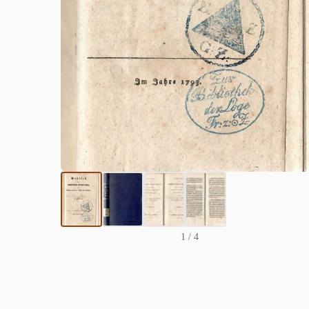
1
/ 4