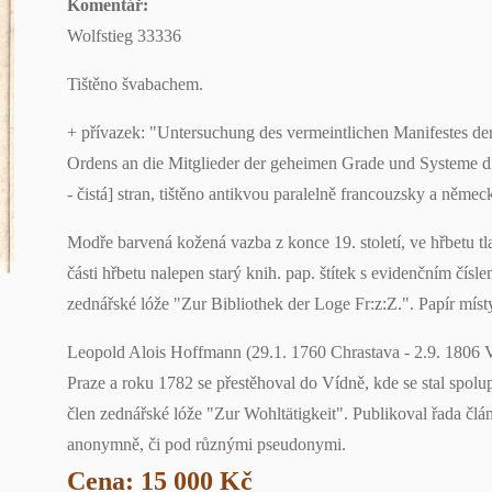
Komentář:
Wolfstieg 33336
Tištěno švabachem.
+ přívazek: "Untersuchung des vermeintlichen Manifestes d
Ordens an die Mitglieder der geheimen Grade und Systeme die
- čistá] stran, tištěno antikvou paralelně francouzsky a němec
Modře barvená kožená vazba z konce 19. století, ve hřbetu t
části hřbetu nalepen starý knih. pap. štítek s evidenčním číslem
zednářské lóže "Zur Bibliothek der Loge Fr:z:Z.". Papír míst
Leopold Alois Hoffmann (29.1. 1760 Chrastava - 2.9. 1806 V
Praze a roku 1782 se přestěhoval do Vídně, kde se stal spol
člen zednářské lóže "Zur Wohltätigkeit". Publikoval řada čl
anonymně, či pod různými pseudonymi.
Cena: 15 000 Kč