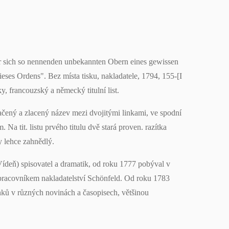
er sich so nennenden unbekannten Obern eines gewissen
ses Ordens". Bez místa tisku, nakladatele, 1794, 155-[I
ky, francouzský a německý titulní list.
lačený a zlacený název mezi dvojitými linkami, ve spodní
. Na tit. listu prvého titulu dvě stará proven. razítka
y lehce zahnědlý.
ídeň) spisovatel a dramatik, od roku 1777 pobýval v
upracovníkem nakladatelství Schönfeld. Od roku 1783
ánků v různých novinách a časopisech, většinou