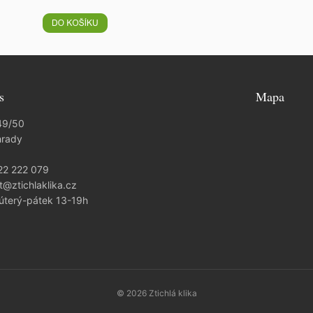
s
Mapa
49/50
hrady
22 222 079
t@ztichlaklika.cz
 úterý-pátek 13-19h
© 2026 Ztichlá klika