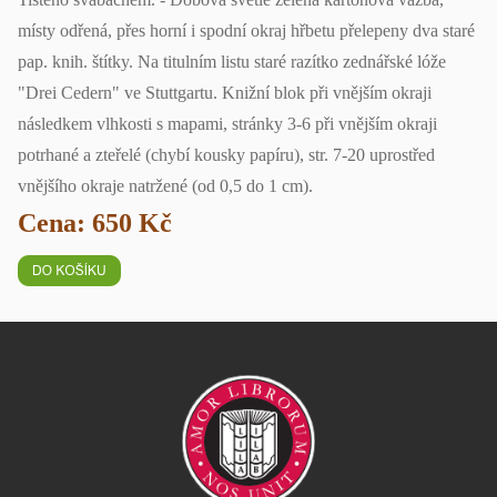
místy odřená, přes horní i spodní okraj hřbetu přelepeny dva staré
pap. knih. štítky. Na titulním listu staré razítko zednářské lóže
"Drei Cedern" ve Stuttgartu. Knižní blok při vnějším okraji
následkem vlhkosti s mapami, stránky 3-6 při vnějším okraji
potrhané a zteřelé (chybí kousky papíru), str. 7-20 uprostřed
vnějšího okraje natržené (od 0,5 do 1 cm).
Cena: 650 Kč