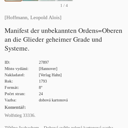
1
/ 4
[Hoffmann, Leopold Alois]
Manifest der unbekannten Ordens=Oberen
an die Glieder geheimer Grade und
Systeme.
ID:
27897
Místo vydání:
[Hannover]
Nakladatel:
[Verlag Hahn]
Rok:
1793
Formát:
8°
Počet stran:
24
Vazba:
dobová kartonová
Komentář:
Wolfstieg 33336.
Tištěno švabachem. - Dobová světle zelená kartonová vazba,