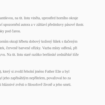
ntikvou, na tit. listu viněta, uprostřed horního okraje
laví upozornění autora a v záhlaví předmluvy pásové ilustr.
mky pod čarou.
rním okraji hřbetu dobový kožený štítek s tlačeným
ítek, červeně barvené ořízky. Vazba místy odřená, při
. Na tit. listu staré razítko berlínské zednářské lóže
který si zvolil řeholní jméno Father Elie a byl
byl jeho zapřisáhlým nepřítelem, považoval ho za
 bláznivé zvěsti o filosofově životě a jeho smrti.