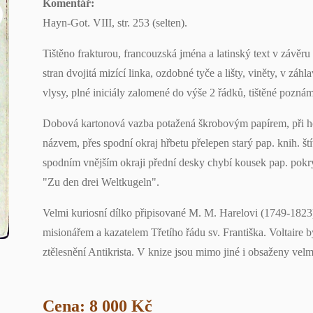
Komentář:
Hayn-Got. VIII, str. 253 (selten).
Tištěno frakturou, francouzská jména a latinský text v závěru a
stran dvojitá mizící linka, ozdobné tyče a lišty, viněty, v záh
vlysy, plné iniciály zalomené do výše 2 řádků, tištěné pozná
Dobová kartonová vazba potažená škrobovým papírem, při ho
názvem, přes spodní okraj hřbetu přelepen starý pap. knih. št
spodním vnějším okraji přední desky chybí kousek pap. pokryvu
"Zu den drei Weltkugeln".
Velmi kuriosní dílko připisované M. M. Harelovi (1749-1823), 
misionářem a kazatelem Třetího řádu sv. Františka. Voltaire 
ztělesnění Antikrista. V knize jsou mimo jiné i obsaženy velmi
Cena: 8 000 Kč