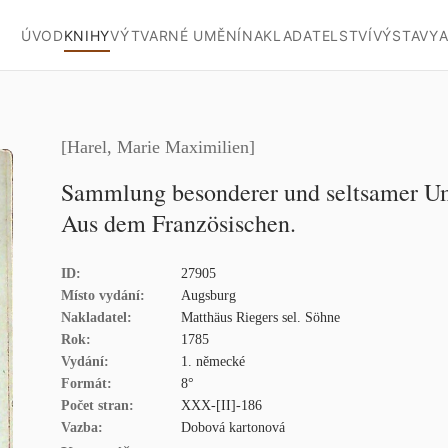
ÚVOD
KNIHY
VÝTVARNÉ UMĚNÍ
NAKLADATELSTVÍ
VÝSTAVY
A
[Harel, Marie Maximilien]
Sammlung besonderer und seltsamer Um
Aus dem Französischen.
ID:
27905
Místo vydání:
Augsburg
Nakladatel:
Matthäus Riegers sel. Söhne
Rok:
1785
Vydání:
1. německé
Formát:
8°
Počet stran:
XXX-[II]-186
Vazba:
Dobová kartonová