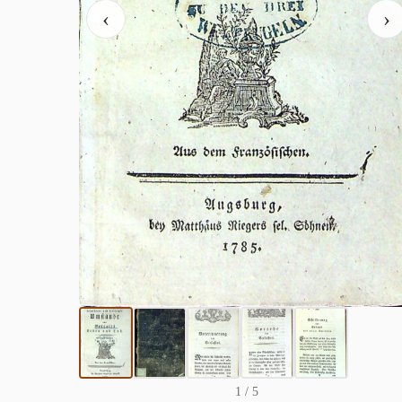
‹
›
1
/ 5