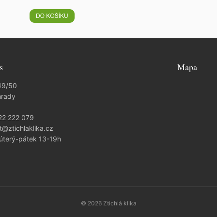
s
Mapa
49/50
hrady
22 222 079
t@ztichlaklika.cz
 úterý-pátek 13-19h
© 2026 Ztichlá klika