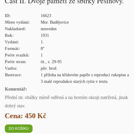
Část II. Dvoje paměti ze sbírky Pešinovy.
ID:
16623
Místo vydání:
Mor. Budějovice
Nakladatel:
neuveden
Rok:
1931
Vydání:
1.
Formát:
8°
Počet svazků:
1
Počet stran:
tit., s. 29-95
Vazba:
pův. brož.
Ilustrace:
1 příloha na křídovém papíře s reproducí rukopisu a
3 malé reprodukce starých rytin v textu.
Komentář:
Přední str. obálky mírně odřená a na horním okraji natržená, jinak
dobrý stav.
Cena: 450 Kč