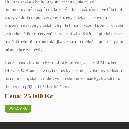
Dobová vazba s kartonovými deskami potaženými
nmramorovaným papírem, kožený hřbet a nárožnice, ve hřbetu 4
vazy, ve druhém poli červený kožený štítek s tlačeným a
zlaceným názvem, v ostatních polích podél vazů tlačené a zlacené
jednoduché linky, červeně barvené ořízky. Kůže na přední desce
podél hřbetu při horním okraji a ve spodní třetině naprasklá, papír
místy lehce zahnědlý.
Hans Heinrich von Ecker und Eckhoffen (1.8. 1750 München -
14.8. 1790 Braunschweig) německý šlechtic, svobodný zednář a
rosenkrucián, stál u zrodu vyšších stupňů zednářských systémů,
do kterých přijímal i židovské členy.
Cena: 25 000 Kč