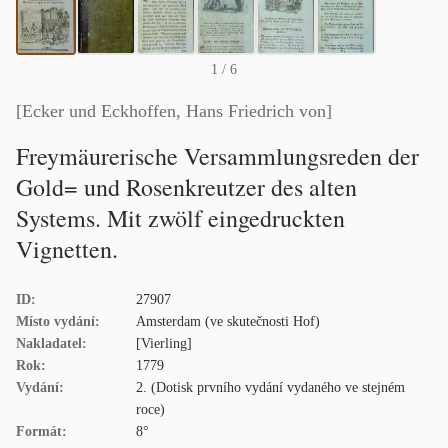
1
/ 6
[Ecker und Eckhoffen, Hans Friedrich von]
Freymäurerische Versammlungsreden der
Gold= und Rosenkreutzer des alten
Systems. Mit zwölf eingedruckten
Vignetten.
ID:
27907
Místo vydání:
Amsterdam (ve skutečnosti Hof)
Nakladatel:
[Vierling]
Rok:
1779
Vydání:
2. (Dotisk prvního vydání vydaného ve stejném
roce)
Formát:
8°