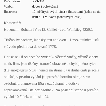
Počet stran:
XVI-304
Vazba:
dobová polokožená
Ilustrace:
12 mědirytinových vinět s ilustracemi (jedna na tit.
listu a 11 v úvodu jednotlivých částí).
Komentář:
Holzmann-Bohatta IV,9212; Caillet 4226; Wolfstieg 42502.
Tištěno švabachem, latinský text antikvou. 11 mezititulních listů,
v úvodu předmluva datovaná 1778.
Dotisk se liší od prvního vydání - Některé viněty, včetně viněty
na tit. listu, jsou tištěny stranově obráceně a chybí jméno rytce
(Hejanogogerus Nugi), viněta na straně 37 u druhé části je zcela
odlišná, v prvním vydání je uprostřed horního okraje stran
ozdobná prolamovaná lišta s ozdůbkami, u dotisku
neprolamovaná lišta bez ozdůbek. Na poslední straně u prvního
vydání 10 řádek, u dotisku 24.