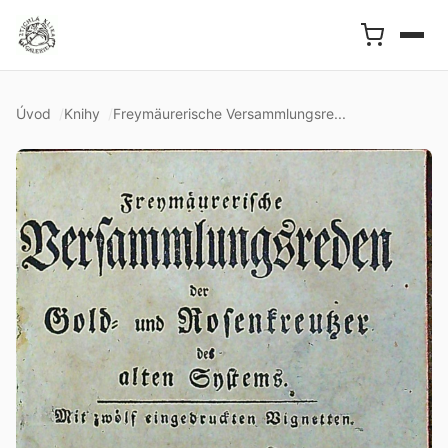
Úvod
Knihy
Freymäurerische Versammlungsre...