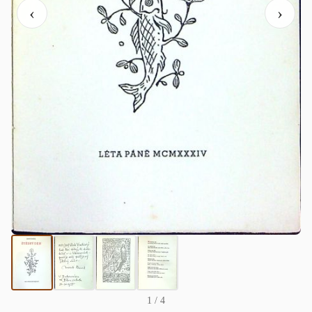
‹
›
1
/ 4