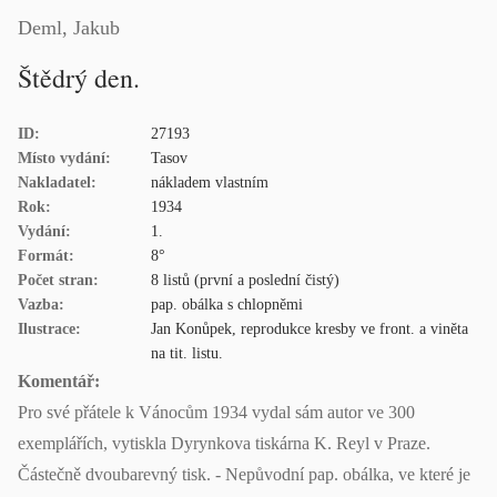
Deml, Jakub
Štědrý den.
ID:
27193
Místo vydání:
Tasov
Nakladatel:
nákladem vlastním
Rok:
1934
Vydání:
1.
Formát:
8°
Počet stran:
8 listů (první a poslední čistý)
Vazba:
pap. obálka s chlopněmi
Ilustrace:
Jan Konůpek, reprodukce kresby ve front. a viněta
na tit. listu.
Komentář:
Pro své přátele k Vánocům 1934 vydal sám autor ve 300
exemplářích, vytiskla Dyrynkova tiskárna K. Reyl v Praze.
Částečně dvoubarevný tisk. - Nepůvodní pap. obálka, ve které je