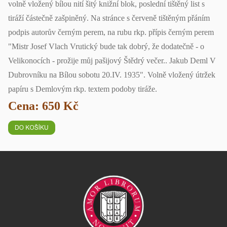
volně vložený bílou nití šitý knižní blok, poslední tištěný list s
tiráží částečně zašpiněný. Na stránce s červeně tištěným přáním
podpis autorův černým perem, na rubu rkp. přípis černým perem
"Mistr Josef Vlach Vrutický bude tak dobrý, že dodatečně - o
Velikonocích - prožije můj pašijový Štědrý večer.. Jakub Deml V
Dubrovníku na Bílou sobotu 20.IV. 1935". Volně vložený útržek
papíru s Demlovým rkp. textem podoby tiráže.
Cena: 650 Kč