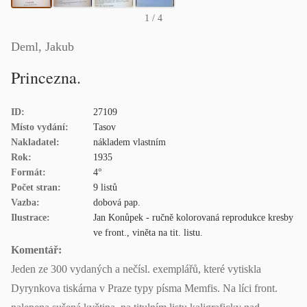
1
/ 4
Deml, Jakub
Princezna.
ID:
27109
Místo vydání:
Tasov
Nakladatel:
nákladem vlastním
Rok:
1935
Formát:
4°
Počet stran:
9 listů
Vazba:
dobová pap.
Ilustrace:
Jan Konůpek - ručně kolorovaná reprodukce kresby
ve front., viněta na tit. listu.
Komentář:
Jeden ze 300 vydaných a nečísl. exemplářů, které vytiskla
Dyrynkova tiskárna v Praze typy písma Memfis. Na líci front.