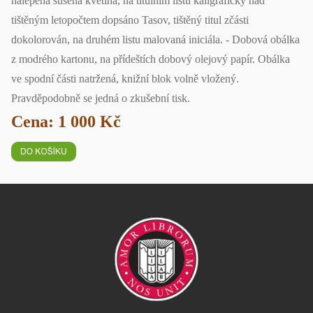
nalepena sušená květina, na titulním listu kaligraficky nad
tištěným letopočtem dopsáno Tasov, tištěný titul zčásti
dokolorován, na druhém listu malovaná iniciála. - Dobová obálka
z modrého kartonu, na přídeštích dobový olejový papír. Obálka
ve spodní části natržená, knižní blok volně vložený.
Pravděpodobně se jedná o zkušební tisk.
Cena: 1 000 Kč