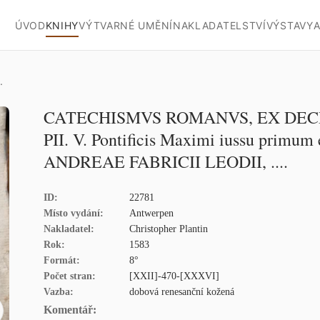
ÚVOD
KNIHY
VÝTVARNÉ UMĚNÍ
NAKLADATELSTVÍ
VÝSTAVY
A
.
CATECHISMVS ROMANVS, EX DECRE
PII. V. Pontificis Maximi iussu primum e
ANDREAE FABRICII LEODII, ....
ID:
22781
Místo vydání:
Antwerpen
Nakladatel:
Christopher Plantin
Rok:
1583
Formát:
8°
Počet stran:
[XXII]-470-[XXXVI]
Vazba:
dobová renesanční kožená
Komentář: