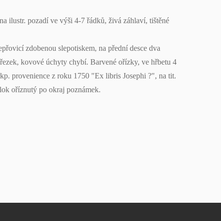
na ilustr. pozadí ve výši 4-7 řádků, živá záhlaví, tištěné
přovicí zdobenou slepotiskem, na přední desce dva
řezek, kovové úchyty chybí. Barvené ořízky, ve hřbetu 4
p. provenience z roku 1750 "Ex libris Josephi ?", na tit.
 blok oříznutý po okraj poznámek.