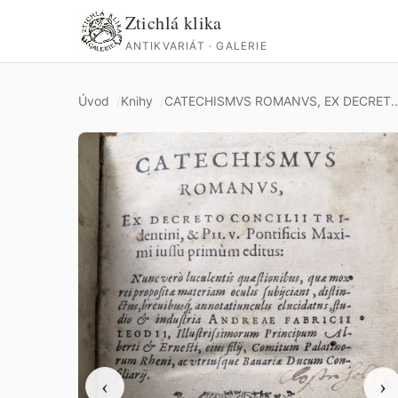
Ztichlá klika
ANTIKVARIÁT · GALERIE
Úvod
Knihy
CATECHISMVS ROMANVS, EX DECRET..
‹
›