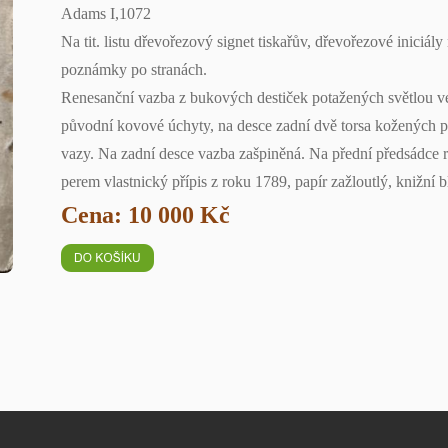
Adams I,1072
Na tit. listu dřevořezový signet tiskařův, dřevořezové iniciály 
poznámky po stranách.
Renesanční vazba z bukových destiček potažených světlou ve
původní kovové úchyty, na desce zadní dvě torsa kožených p
vazy. Na zadní desce vazba zašpiněná. Na přední předsádce rk
perem vlastnický přípis z roku 1789, papír zažloutlý, knižní
Cena: 10 000 Kč