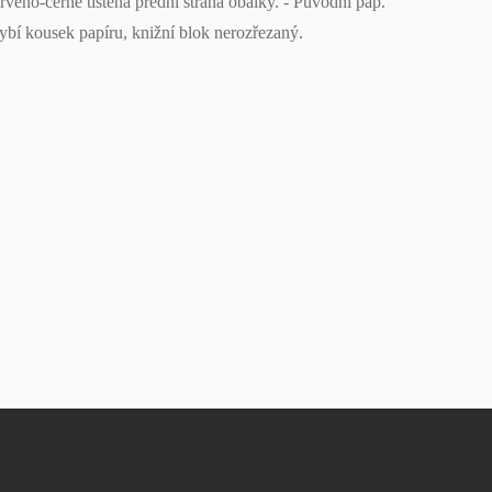
veno-černě tištěná přední strana obálky. - Původní pap.
hybí kousek papíru, knižní blok nerozřezaný.