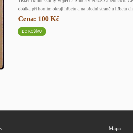
Tiskem knihtiskárny Vojtěcha Šmída v Praze-Záběhlicích. Čer
obálka při horním okraji hřbetu a na přední straně u hřbetu c
Cena: 100 Kč
s
Mapa