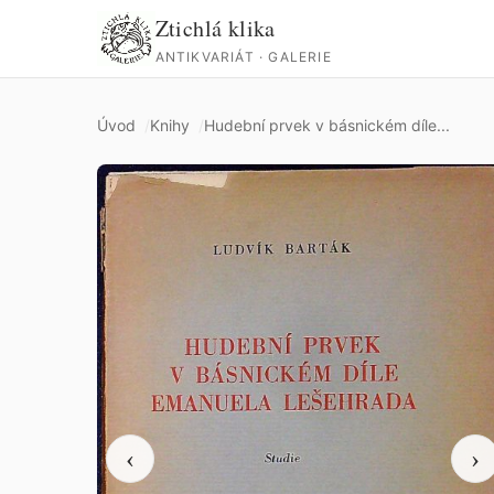
Ztichlá klika
ANTIKVARIÁT · GALERIE
Úvod
Knihy
Hudební prvek v básnickém díle...
‹
›