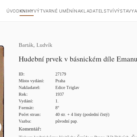
ÚVOD
KNIHY
VÝTVARNÉ UMĚNÍ
NAKLADATELSTVÍ
VÝSTAVY
A
Barták, Ludvík
Hudební prvek v básnickém díle Emanue
ID:
27179
Místo vydání:
Praha
Nakladatel:
Edice Triglav
Rok:
1937
Vydání:
1.
Formát:
8°
Počet stran:
40 str. + 4 listy (poslední čistý)
Vazba:
původní pap.
Komentář: