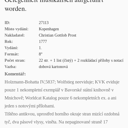
worden.
ID:
27113
Místo vydání:
Kopenhagen
Nakladatel:
Christian Gottlob Prost
Rok:
1777
Vydání:
1.
Formát:
8°
Počet stran:
22 str. + 1 list (čistý) + 2 rozkládací přílohy s notací
Vazba:
dobová kartonová
Komentář:
Holzmann-Bohatta IV,5837; Wolfstieg neeviduje; KVK eviduje
pouze 1 nekompletní exemplář v Bavorské státní knihovně v
Mnichově; Worldcat Katalog pouze 6 nekompletních ex. a ani
jeden s notovými přílohami.
Tištěno antikvou, uprostřed horního okraje stran mizící ozdobná
tyč, dva pásové vlysy, viněta. Na nepaginované straně 17