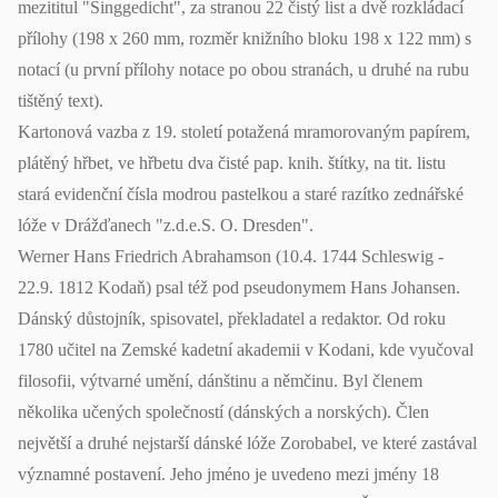
mezititul "Singgedicht", za stranou 22 čistý list a dvě rozkládací
přílohy (198 x 260 mm, rozměr knižního bloku 198 x 122 mm) s
notací (u první přílohy notace po obou stranách, u druhé na rubu
tištěný text).
Kartonová vazba z 19. století potažená mramorovaným papírem,
plátěný hřbet, ve hřbetu dva čisté pap. knih. štítky, na tit. listu
stará evidenční čísla modrou pastelkou a staré razítko zednářské
lóže v Drážďanech "z.d.e.S. O. Dresden".
Werner Hans Friedrich Abrahamson (10.4. 1744 Schleswig -
22.9. 1812 Kodaň) psal též pod pseudonymem Hans Johansen.
Dánský důstojník, spisovatel, překladatel a redaktor. Od roku
1780 učitel na Zemské kadetní akademii v Kodani, kde vyučoval
filosofii, výtvarné umění, dánštinu a němčinu. Byl členem
několika učených společností (dánských a norských). Člen
největší a druhé nejstarší dánské lóže Zorobabel, ve které zastával
významné postavení. Jeho jméno je uvedeno mezi jmény 18